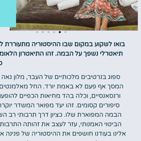
בואו לשקוע במקום שבו ההיסטוריה מתעוררת לח
טיסות
תיאטרלי נשפך על הבמה. זהו התיאטרון הלאומי 
ס
מציאת
טיסה זולה?
ספוג בנרטיבים מלכותיים של העבר, מלון גא
לחצו
המסך אף פעם לא באמת יורד. החל מאלמנטים ע
פה!
ורנסאנסיים, וכלה בהד מחיאות הכפיים להופע
סיפורים קסומים. זהו יעד מפואר המשדר יוקר
הבמה המפוארת שלו. כציון דרך תרבותי רב השפ
הביטוי האמנותי, עזר לעצב את זהותה התרבותי
אלינו בעודנו חושפים את ההיסטוריה של פנינה א