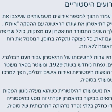
רועים היסטוריים
 עמוד התווך למספר אירועים משמעותיים שעיצבו את
האמנותית של בולגריה. בשנת 1904 השיק התיאטרון את עונתו הראשונה עם ההפקה "אותלו",
לך השנים התמודד התיאטרון עם מצוקות, כולל שריפה
ק משמעותי. עם זאת, כל מצוקה נתקלה בחוסן, המסמל את רוח
האומה ללא חת.
אמצי הבנייה מחדש לאחר השריפה של 1923 היו עדות לחשיבותו של התיאטרון עבור העם הבולגרי.
המלון, שעוצב על ידי אדריכלים אירופאים מובילים, נפתח מחדש בשנת 1929, ומעוטר בפאר מעוטר
הופעות היסטוריות ואירוח אישים דגולים, הפך למרכז
מעותי בסופיה.
מץ את משמעותו ההיסטורית כשהוא מעלה מגוון הפקות
רואים בביקור בתיאטרון יוקרתי זה מסע בהיסטוריה
 כחלק בלתי נפרד מזהותה התרבותית של סופיה.