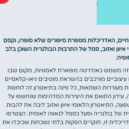
יים, האדריכלות מספרת סיפורים שלא סופרו, וקסם
אטרקציות
איוון ואזוב, סמל של התרבות הבולגרית השוכן בלב
וסיורים
ופיה.
הפעילויות השוות ביותר
ה זה משמש כאנדרטה מפוארת לאמנויות, מקום שבו
יצוביים מורכבים בהשראת מוטיבים ניאו-קלאסיים
לחצו פה!
ות מעוררות השתאות, כל פינה בתיאטרון זה לוחשת
ה, עידון התואם את היצירות המדהימות שנחשפו על
עה, התיאטרון הלאומי איוון ואזוב ליבה את להבות
ת של בולגריה ופעל כסמל לגאווה לאומית. הצטרפו
דריכלית זו, חוקרים הפקות בלתי נשכחות שכיבדו את