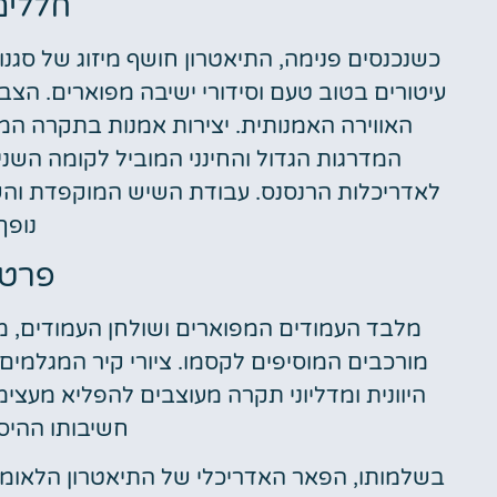
חללים
כשנכנסים פנימה, התיאטרון חושף מיזוג של סגנונ
עיטורים בטוב טעם וסידורי ישיבה מפוארים. הצב
האווירה האמנותית. יצירות אמנות בתקרה המ
המדרגות הגדול והחינני המוביל לקומה השנ
לאדריכלות הרנסנס. עבודת השיש המוקפדת והשימ
נופך
פרטי
מלבד העמודים המפוארים ושולחן העמודים, מ
מורכבים המוסיפים לקסמו. ציורי קיר המגלמים
היוונית ומדליוני תקרה מעוצבים להפליא מעצי
חשיבותו ההיס
בשלמותו, הפאר האדריכלי של התיאטרון הלאומי אי