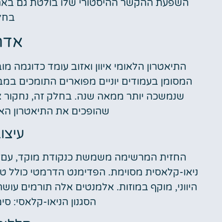
השפעת ההקשר ההיסטורי שלו בולטת גם בארכ
בחל
אדר
התיאטרון הלאומי איוון ואזוב עומד כדוגמה מו
המסומן בעמודים יוניים מפוארים התומכים במב
שנמשכה יותר ממאה שנה. בחלק זה, נחקור א
שהופכים את התיאטרון האיק
עיצוב
החזית המרשימה משמשת כנקודת מוקד, עם ע
ניאו-קלאסית מסוימת. הפדימנט הדרמטי כולל טב
היווני, מוקף במוזות. אלמנטים אלה תורמים עוש
הסגנון הניאו-קלאסי: סי