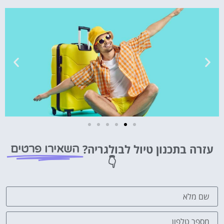
טיסות
עזרה בתכנון טיול לבולגריה?
השאירו פרטים
מציאת
👇
טיסה זולה?
לחצו
פה!