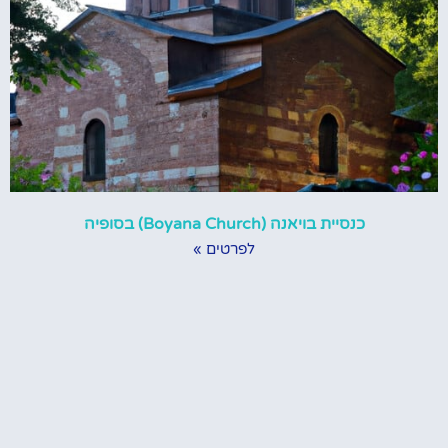
כנסיית בויאנה (Boyana Church) בסופיה
לפרטים »