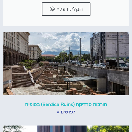
הקליקו עליי 😀
חורבות סרדיקה (Serdica Ruins) בסופיה
לפרטים »