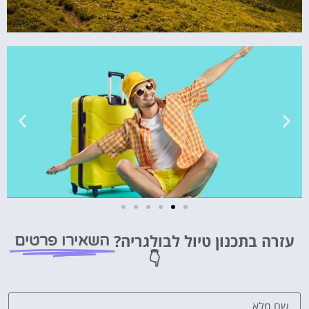
טיסות
עזרה בתכנון טיול לבולגריה?
השאירו פרטים
מציאת
👇
טיסה זולה?
לחצו
פה!