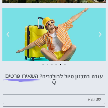
טיסות
עזרה בתכנון טיול לבולגריה?
השאירו פרטים
מציאת
👇
טיסה זולה?
לחצו
פה!