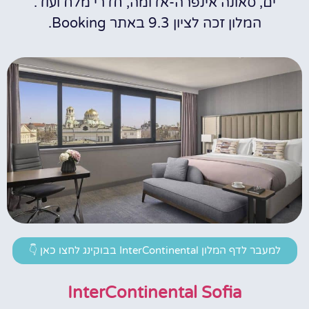
ים, סאונה אינפרה-אדומה, חדרי מלח ועוד.
המלון זכה לציון 9.3 באתר Booking.
למעבר לדף המלון InterContinental בבוקינג לחצו כאן 👇
InterContinental Sofia