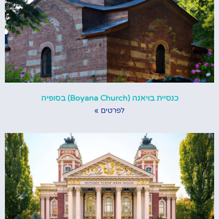
כנסיית בויאנה (Boyana Church) בסופיה
לפרטים »