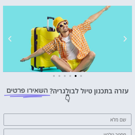
טיסות
עזרה בתכנון טיול לבולגריה?
השאירו פרטים
מציאת
👇
טיסה זולה?
לחצו
פה!