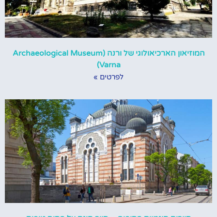
המוזיאון הארכיאולוגי של ורנה (Archaeological Museum
Varna)
לפרטים »