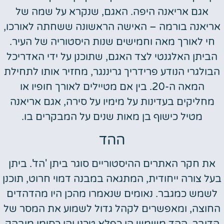
אגם אריאנה היפה. האגם, שנקרא על שמה של
אריאנה בורמה – האישה הראשונה ששחתה לאורכו,
חי לאורך מאה וחמישים שנות היסטוריה של העיר.
הביתן האלגנטי לצד האגם, שתוכנן על ידי האדריכל
הבולגרי הנודע פרידריך גריננגר, מחזיר אותו לתחילת
המאה ה-20. בין אם מטיילים לאורך חופיו או
מחליקים בעדינות על מימיו על סירה, אגם אריאנה
מטיל כישוף בן מאות שנים על המבקרים בו.
ההד
את חקר האתרים ההיסטוריים סוגר ביתן 'הד'. ביתן
בעל צורה ייחודית, המתגאה במבנה דמוי חרוט, תוכנן
לשמש כמגבר. נאומים שנאמרו מהכן היו מהדהדים
החוצה, ומאפשרים לקהל גדול לשמוע את המסר של
הדובר. ההד משמש הן כפלא טכני והן כסימן מובהק