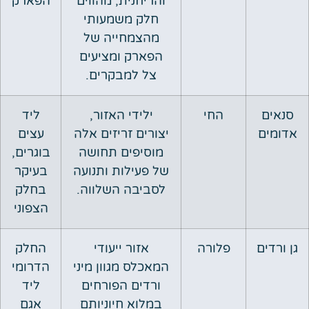
והריחנית, מהווים
הפארק
חלק משמעותי
מהצמחייה של
הפארק ומציעים
צל למבקרים.
סנאים
החי
ילידי האזור,
ליד
אדומים
יצורים זריזים אלה
עצים
מוסיפים תחושה
בוגרים,
של פעילות ותנועה
בעיקר
לסביבה השלווה.
בחלק
הצפוני
גן ורדים
פלורה
אזור ייעודי
החלק
המאכלס מגוון מיני
הדרומי
ורדים הפורחים
ליד
במלוא חיוניותם
אגם