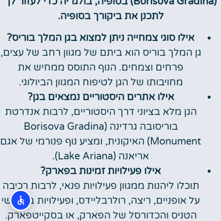
(Borisova Gradina) בסופיה, בולגריה כדי לעזור לך
לתכנן את ביקורך בסופיה.
אילו סוגי צמחייה ניתן למצוא בגן המלך בוריס?
גן המלך בוריס הוא ביתם של מגוון רחב של עצים,
פרחים וצמחים. הנוף התוסס ממחיש את
מחויבותו של הגן לטיפוח המגוון הביולוגי.
אילו אתרים היסטוריים נמצאים בגן?
הגן מלא בציוני דרך היסטוריים, לרבות אנדרטת
בוריסובה גרדינה (Borisova Gradina
Monument) האיקונית, ומציע נוף פנורמי של אגם
אריאנה (Lake Ariana).
אילו פעילויות זמינות בפארק?
תוכלו ליהנות ממגוון פעילויות פנאי, לרבות רכיבה
על אופניים, ריצה, רולרבליידס, ופעילויות במגרשי
הטניס והכדורסל של הפארק, או בסקייטפארק.