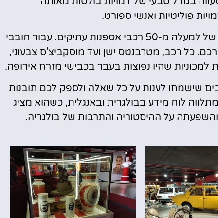
עווה בגודל טבעי של דמויות בולטות מאותה
יות פוליטיות ואנשי ספורט.
בחלקו השני של המוזיאון תתקלו באוסף מרשים של למעלה מ-50 רכבי אספנות עתיקים. עבור חובבי
רכם. כל רכב, מטרבנטס ישן ועד מוסקביצ'ס צבעוני,
ת למכוניות שהיו נפוצות בעבר בכבישי מזרח אירופה.
הבים שישמחו לענות על כל שאלה ולספק לכם תובנות
תלווה לוח מידע בבולגרית ובאנגלית, כשהוא מציג
השפעתה על ההיסטוריה והתרבות של בולגריה.