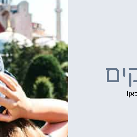
ים
אן!