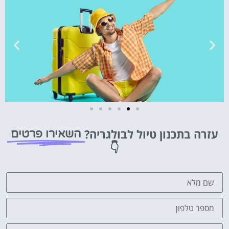
טיסות
עזרה בתכנון טיול לבולגריה?
השאירו פרטים
מציאת
👇
טיסה זולה?
לחצו
פה!