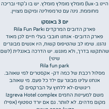
היינו ב-lux) מומלץ מומלץ מומלץ. יש בו ג’קוזי ובריכה
מחוממת. גינה עם טרמפולינה ומיקום מצויין.
יום 3 באנסקו
פארק הדובים המרקדים וRila Fun Park
פארק הדובים- אנחנו חובבי בעלי חיים לכן מאוד
נהננו. שימו לב שהטיפוס קשוח, היו אנשים מבוגרים
שהתקשו בדרך, ולא מונגש. יש הדרכה באנגלית (לשם
שינוי)
Rila fun park
מסלול רכבת של כמה דק- אקסטרים למי שאוהב.
אנחנו עלינו מבוגר עם ילד כל פעם. מי שאוהב
ריגושים-לא ללחוץ על הברקסים 😉
משם למעיינות החמים Izgreva Hotel complex
מקום מדהים. לא לוותר. גם אם יורד טפטוף (אפילו