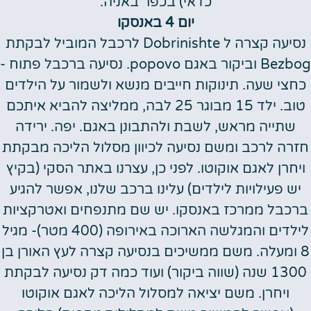
כדאי) בכפר באניה.
יום 4 באנסקו
נסיעה קצרה ל Dobrinishte לרכבל המוביל לבקתת
Bezbog וביקור באגם popovo. נסיעה ברכבל פתוח -
כחצי שעה. תינוקות חייבים מנשא ולשמור על הילדים
טוב. ילד 15 מבוגר 25 לבה, ממליצה להביא איתכם
שתייה מראש, לשבת ולהתבונן באגם. יפה. ירידה
חזרה לרכב ומשם נסיעה לכיוון מסלול הליכה מבקתת
ויחרן לאגם אוקוטו. לפני כן, עצרנו באתר הסקי (בקיץ
יש פעילויות לילדים) עלינו ברכב שלנו, אפשר להגיע
ברכבל ממרכז באנסקו. יש שם מתנפחים ואטרקציות
לילדים והמגלשה הארוכה באירופה (400 מטר)- מגיל
8 ומעלה. משם ממשיכים בנסיעה קצרה לעץ האורן בן
1300 שנה (שווה ביקור) ועוד כמה דק נסיעה לבקתת
ויחרן. משם יציאה למסלול הליכה לאגם אוקוטו