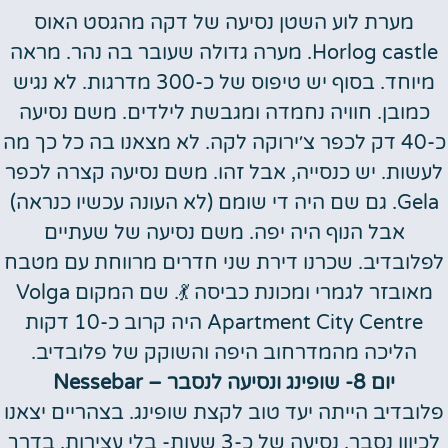
מערת לוע השטן נסיעה של דקה מהגסט האוס
Horlog castle. מערה גדולה שעובר בה נהר. מראה
מיוחד. בסוף יש טיפוס של כ-300 מדרגות. לא נגיש
כמובן. חוויה נחמדה ומגבשת לילדים. משם נסיעה
כ-40 דק לכפר צ׳ירוקה לקה. לא מצאנו בה כל כך מה
לעשות. יש כנסייה, אבל זהו. משם נסיעה קצרה לכפר
Gela. גם שם היה די שומם (לא העונה עכשיו כנראה)
אבל הנוף היה יפה. משם נסיעה של שעתיים
לפלובדיב. שכרנו דירת שני חדרים מרווחת עם מטבח
מאובזר לגמרי ומכונת כביסה 💃. שם המקום Volga
Apartment City Centre היה קרוב כ-10 דקות
הליכה מהמדרחוב היפה והשוקק של פלובדיב.
יום 8- שופינג ונסיעה לנסבר – Nessebar
פלובדיב הייתה יעד טוב לקצת שופינג. בצהריים יצאנו
לכיוון נסבר, נסיעה של כ-3 שעות- בלי עצירות. בדרך