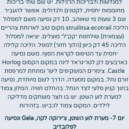
למגלשות ולבריכות הרגילות. יש שם שתי בריכות
מחוממות יחסית, לקטנים ולגדולים. אפשר להעביר
שם 3 שעות מי שאוהב. 10 דק נסיעה משם למסלול
הליכה struilitsa ecotrail מקום טוב לארוחת צהריים
(עצמונית) שולחנות ״קק״ל״ מוצלים. יציאה למסלול
הליכה 45 דק כיוון (הלוך חזור) למפל. הליכה קלילה
יחסית עד הטיפוס לקראת הסוף. משם נסיעה
כארבעים דק לטריגראד לינה במקום הקסום Horlog
Castle. צימרים המשקיפים ליער ומתחת למרפסת
זורם נחל. במקום מסעדה. הדרך לשם מיוחדת, נסיעה
בתוך קניון סלעי לצד הנחל. בהחלט חוויה. המלון צמוד
למערת לוע השטן. יש בו חצר משחקים מדליקה
לילדים. המקום צמוד לכביש. בזהירות
יום 7- מערת לוע השטן, צ׳ירוקה לקה, Gela ונסיעה
לפלובדיב