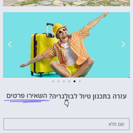
טיסות
עזרה בתכנון טיול לבולגריה?
השאירו פרטים
מציאת
👇
טיסה זולה?
לחצו
פה!