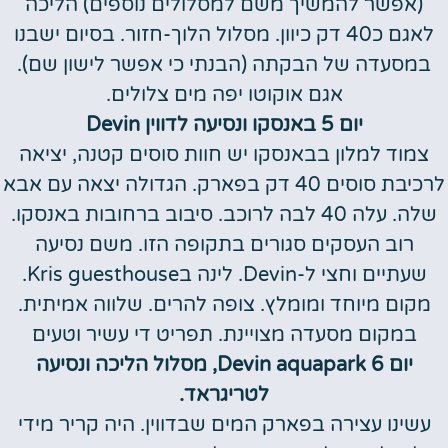
(אפשר להמשיך משם למסלולים נוספים) הליכה
לאגם כ40 דק כיוון. מסלול הלוך-חזור. בסיום ישבנו
במסעדה של הבקתה (הבנתי כי אפשר לישון שם).
אגם אוקוטו יפה מים צלולים.
יום 5 באנסקו ונסיעה לדווין Devin
צמוד למלון בבאנסקו יש חוות סוסים קטנה, יציאה
לרכיבת סוסים 40 דק בפארק. הגדולה יצאה עם אבא
שלה. עלה 40 לבה לרוכב. סיבוב ברחובות באנסקו.
רוב העסקים סגורים בתקופה הזו. משם נסיעה
שעתיים וחצי ל-Devin. לינה בKris guesthouse.
מקום מיוחד ומומלץ. צופה להרים. שלווה אמיתית.
במקום מסעדה מצויינת. תפריט די עשיר וטעים
יום 6 Devin aquapark, מסלול הליכה ונסיעה
לטריגראד.
עשינו עצירה בפארק המים שבדווין. היה קריר מידי