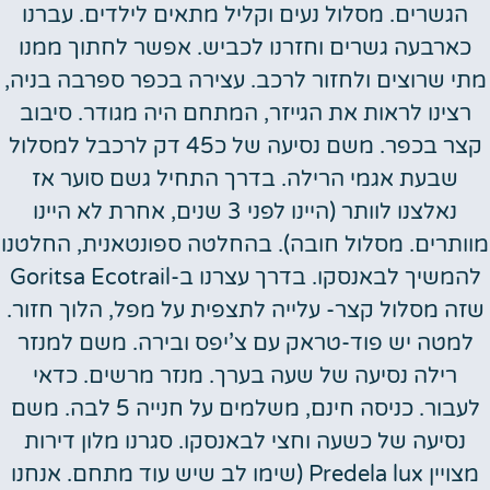
הגשרים. מסלול נעים וקליל מתאים לילדים. עברנו
כארבעה גשרים וחזרנו לכביש. אפשר לחתוך ממנו
מתי שרוצים ולחזור לרכב. עצירה בכפר ספרבה בניה,
רצינו לראות את הגייזר, המתחם היה מגודר. סיבוב
קצר בכפר. משם נסיעה של כ45 דק לרכבל למסלול
שבעת אגמי הרילה. בדרך התחיל גשם סוער אז
נאלצנו לוותר (היינו לפני 3 שנים, אחרת לא היינו
מוותרים. מסלול חובה). בהחלטה ספונטאנית, החלטנו
להמשיך לבאנסקו. בדרך עצרנו ב-Goritsa Ecotrail
שזה מסלול קצר- עלייה לתצפית על מפל, הלוך חזור.
למטה יש פוד-טראק עם צ’יפס ובירה. משם למנזר
רילה נסיעה של שעה בערך. מנזר מרשים. כדאי
לעבור. כניסה חינם, משלמים על חנייה 5 לבה. משם
נסיעה של כשעה וחצי לבאנסקו. סגרנו מלון דירות
מצויין Predela lux (שימו לב שיש עוד מתחם. אנחנו