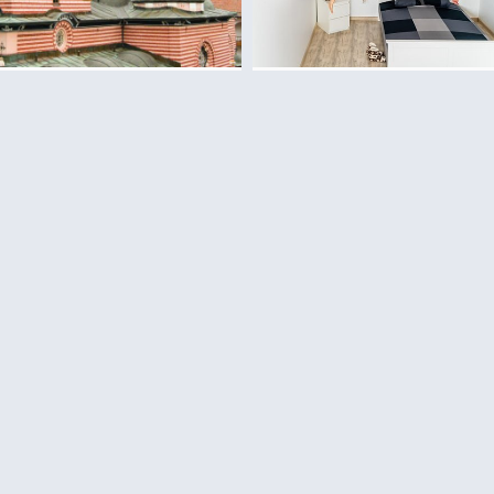
מוזיאון האשליות
סיור עתיקות קבוצת
(Museum of illusions)
מסופיה למנזר ריל
בסופיה
ולכנסיית בויאנה
קרא עוד >>
קרא עוד >>