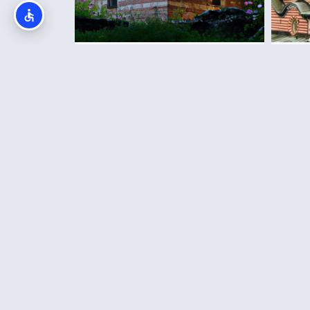
י
כנסיית בויאנה (Boyana
ה
Church) בסופיה
קרא עוד >>