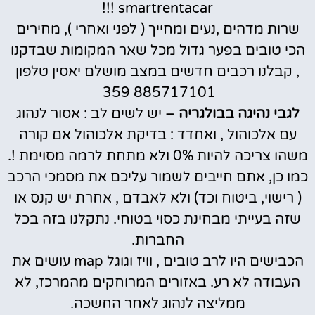
smartrentacar !!!
שרות מדהים ,נעים ומחייך ( לפני ואחרי ), מחירים
הכי טובים בפער גדול מכל שאר המקומות שבדקנו
, קבלנו רכבים חדשים במצב מושלם יאסין טלפון
885717101 359
לגבי נהיגה בבולגריה
– יש לשים לב : אסור לנהוג
עם אלכוהול , ואחדד : בדיקת אלכוהול אם קורה
משהו צריכה להיות 0% ולא מתחת לרמה מסוימת !.
כמו כן, אתם חייבים לשמור עליכם את מסמכי הרכב
( רישוי, ביטוח וכד) ולא לאבדם , אחרת יש קנס או
שזה בעייתי מבחינת כסוי בטוחי. נתקלנו בזה בכל
החברות.
הכבישים היו לרב טובים , וויז וגוגל map עושים את
העבודה לא רע. באזורים המרוחקים מהמרכז, לא
ממליצה לנהוג לאחר החשכה.