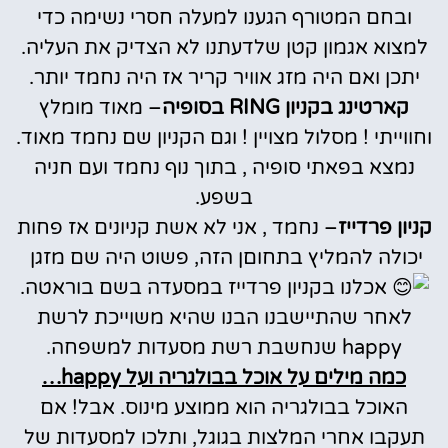
ובחם המטורף הגענו למעלה חסרי נשימה כדי
למצוא אגמון קטן שלדעתנו לא הצדיק את העליה.
יתכן ואם היה מזג אוויר קריר אז היה נחמד יותר.
קארטינג בקניון RING בסופיה
– מאוד מומלץ
וחווייתי ! מסלול מצויין ! וגם הקניון שם נחמד מאוד.
נמצא בפאתי סופיה , בתוך נוף נחמד ועם חניה
בשפע.
קניון פרדייז
– נחמד , אני לא אשת קניונים אז פחות
יכולה להמליץ בתחוםן הזה, פשוט היה שם מזגן
אכלנו בקניון פרדייז במסעדה בשם בוראטה.
לאחר שהתיישבנו הבנו שהיא משוייכת לרשת
happy שנחשבת רשת מסעדות למשפחה.
כמה מילים על אוכל בבולגריה ועל happy…
האוכל בבולגריה הוא ממוצע מינוס. אבל! אם
תעקבו אחרי המלצות בגוגל, ותלכו למסעדות של