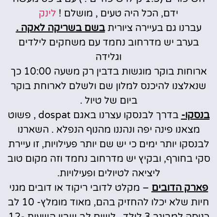
ידם, הכל היה טעים , מושלם !
לינק
עברנו גם בעיירה ציורית
בשם בשריקה לאקה .
בערב יש מדרחוב נחמד עם משחקים לילדים
וגלידה
ארוחות בוקר מוגשות בדבין רק משעה 10:00 כך
שנאלצנו להיכנס למלון שם ולשלם לארוחת בוקר
ביום של טיול .
בנסקו-
בדרך לבנסקו עצרנו באגם dospat , פשוט
מצאנו פינה יפה ונהננו מהנוף הנפלא . השארנו
לבנסקו יותר ימים כי יש שם יותר פעילויות, זו עיירת
סקי בחורף, ובקיץ יש מדרחוב נחמד וזה מקום טוב
ליציאה לטיולים ופעילויות.
פארק הדובים
– מקלט לדובי ריקוד או דובים מגני
חיות שלא יכלו להחזיק בהם, מאוד מומלץ- 10 לב
כניסה למבוגר 3 לילד , לשים לב שבין השעות 12-