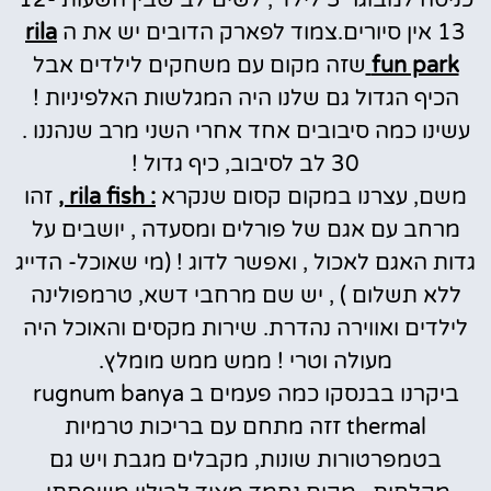
13 אין סיורים.צמוד לפארק הדובים יש את ה
rila
fun park
שזה מקום עם משחקים לילדים אבל
הכיף הגדול גם שלנו היה המגלשות האלפיניות !
עשינו כמה סיבובים אחד אחרי השני מרב שנהננו .
30 לב לסיבוב, כיף גדול !
משם, עצרנו במקום קסום שנקרא
: rila fish ,
זהו
מרחב עם אגם של פורלים ומסעדה , יושבים על
גדות האגם לאכול , ואפשר לדוג ! (מי שאוכל- הדייג
ללא תשלום ) , יש שם מרחבי דשא, טרמפולינה
לילדים ואווירה נהדרת. שירות מקסים והאוכל היה
מעולה וטרי ! ממש ממש מומלץ.
ביקרנו בבנסקו כמה פעמים ב rugnum banya
thermal זזה מתחם עם בריכות טרמיות
בטמפרטורות שונות, מקבלים מגבת ויש גם