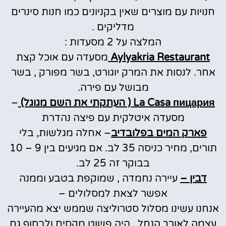
חנויות עם מוצרים שאין בקניונים כמו חנות סינרים
מדליקים .
המלצה על 2 מסעדות :
Aylyakria Restaurant
מסעדה עם אוכל קצת
אחר. לנסות את המרק יוגורט, בשר מפורק , בשר
מבושל עם פירה.
La Casa пицария ( העתקתי את השם מגוגל)
–
מסעדה איטלקית עם פיצה נהדרת
פארק המים בפלובדיב
– אחלה מגלשות, בלי
תורים, מחיר כניסה 35 לב. אם מגיעים בין 9 – 10
בבוקר זה 25 לב.
דבין –
עיירה נחמדה , שמוקפת בטבע וממנה
אפשר לצאת למסלולים –
אנחנו עשינו מסלול סטרוליצה שממש יצא מהעיירה
עצמה לאורך הנחל , היה פשוט מקסים ולבסוף גם