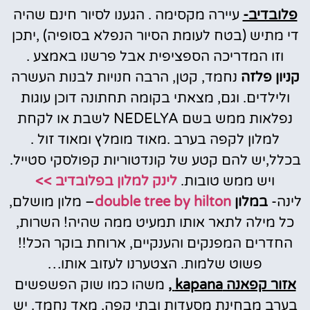
פלובדיב-
עיירה מקסימה . הגענו לסיור חינם שהיה
די מתיש (בטח לעומת הסיור הנפלא בסופיה) ,יתכן
וזו המדריכה הספציפית אבל פרשנו באמצע .
קניון פלזה
נחמד, קטן, הרבה חנויות לבנות העשרה
ולילדים. וגם, מצאתי בקומה תחתונה דוכן עוגות
נפלאות ממש בשם NEDELYA לשבת או לקחת
למלון לקפה בערב .מאוד מומלץ ומאוד זול .
בכלל,יש להם קטע של קונדטוריות קפולסקי סטייל.
ויש ממש טובות.
לינק למלון בפלובדיב >>
לינה-
במלון
double tree by hilton
– מלון מושלם,
כל מילה לתאר אותו תמעיט ממה שהיה! השרות,
החדרים המפנקים והענקיים, ארוחת בוקר הכל!!
פשוט שלמות. הצטערנו לעזוב אותו…
אזור קפאנה kapana ,
משהו כמו שוק הפשפשים
בערב מבחינת מסעדות ובתי קפה, מאד נחמד. יש