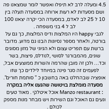
4.5 ומעלה לרב לא תיפלו ואפשר לומר שמצאנו פה
ושם מסעדות לא רעות ארוחה במסעדה תעלה בין
10 ל 25 לב לאדם, במסעדה הכי יקרה יצאנו 100
לב ל 4 בני משפחה .
לגבי happy היו המלצות ודיס המלצות, כך גם על
בורטה, ולאחר מספר נסיונות הבנו גם מדוע. מדובר
ברשת עם תפריט עצום ולא הגיוני של מזון מסוגים
שונים, מהמבורגר לסושי ,לנודלס, פיצות, בשר
וכד… ולכן זה מובן שהרמה והשרות ממוצעים אבל,
לפעמים זה סגר פינה במיוחד לילדים כך שזו
אופציה שבהחלט באה בחשבון כ " סותמת חורים".
מסעדה מומלצת בויטושה שהגענו אליה במקרה
:
Manzo restaurant אוכל איטלקי . מאוד טעים
ונעים גם האוכל וגם השירות ויש מבחר מנות מספק
לכולם .