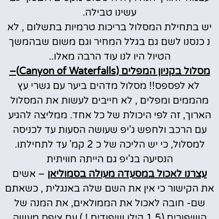
עשינו טבילה.
יש בתחילת המסלול בריכות טרמיות בתשלום , לא
נ כנסנו לשם גם בגלל המחיר וגם משום שבהמשך
הטיול היו לנו עוד הרבה מאלו..
מסלול בקניון המפלים (Canyon of Waterfalls)–
לא לפספס!! מסלול מדהים ביער עם גשרי עץ
מהממים ומפלים , לא חייבים לעשות את המסלול
הארוך, זה לפי היכולת של כל אחד. ממליצה להגיע
עם הרכב ולחפש ג'יפ שעושה הסעות עד לכניסה
למסלול, כי יש הליכה של כ 2 קמ' עד לתחילתו.
הנסיעה בג'יפ גם הייתה חוויתית
עצרנו לאכול במסעדה מעולה בסמוליאן
– אשים
את הקישור כי אין את השם שלה באנגלית , כשאתם
שם- חובה לאכול את הממולאים, את המנה של
השיפורים (1.5 קילו שיפודים ! ) עם ציפס מעשה