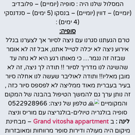
המסלול שלנו היה : סופיה (יומיים) – פלובדיב
(יומיים) – דווין (יומיים) – בנסקו (5 ימים) – סנדנסקי
(4 ימים) :
סופיה:
טרם הגעתנו סגרנו עם ניצה לסיור אך לצערנו בגלל
אירוע ניצה לא יכלה לטייל אתנו, אבל זה לא אומר
שבזה זה נגמר… כי מאותו רגע היא לא נחה עד
שהשיגה לנו מדריך לסיור !! תודה לך ניצה, זה לא
מובן מאליו!! ותודה לאוליבר שעשה לנו אחלה סיור
בעיר בעברית מאוד ממליצה לא לפספס סיור כזה ,
זה נותן ערך גם להמשך הטיפול בהבנה של המקום
והמקומיים
טלפון של ניצה: 0522928966
סופיה בולגריה טיולים-בולגריצה עם מוריס וניצה
לינה :
ב
Grand vitosha appartment
– מבחינת
מיקום היה מעולה ודירות סופר מרווחות ומאובזרות