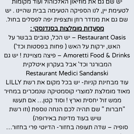
יש שם גם את מוזיאון האלכוהול ועוד מקומות
לטעימת יין, לנו הספיקה הטעימה בבית שהיינו . יש
שם גם את מנזדר רוזן ותצפית יפה לפסלים בחול.
מסעדות מומלצות בסנדנסקי :
Restaurant Oasis – יש הכל, טובים בבשר על
האש, ירקות על האש ( פחות בפסטות וכד')
Amoretti Food & Drinks – פיצה מצויינת ! יש גם
המבורגר וכד' אבל בעקרון איטלקית
Restaurant Medici Sandanski
עוד מבחינת קניות- יש בכל מקום את רשת LILLY
מאוד מומלצת למוצרי קוסמטיקה שנמכרים במחיר
ממש זול יחסית וארץ ! וסוד קטן… אם תעשו
"חברות " שם תהיה לכם הנחה נוספת (וזו רשת
שיש בעוד מדינות באירופה)
סופיה – שדה תעופה בחזור- הדיוטי פרי בחזור…