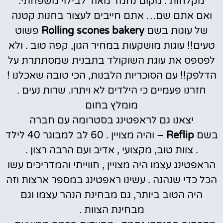
מקלחות . מקום נחמד מאוד לבילוי משפחתי.
ואם אתם שם… אתם חייבים לעצור בחנות קטנה
של עוגות בשם
Rolling scones bakery
פשוט
טעים!! עוגות מושקעות במחיר הגון, קפה טוב . ולא
לפספס את עוגת השוקולד בתבנית שמסתתרת על
הדלפק!! עם הסוכריות הלבנות, הכי טובה שאכלנו !
חזרנו פעמיים כי הילדים לא ויתרו. שרות נעים .
מומלץ בחום
יצאנו גם לראפטינג בסטרומה עם חברה
בשם
Reflip
– והיה מצויין . 60 לב למבוגר 40 לילד
. צוות טוב, מקצועי , אדיב ועם הרבה רצון .
הראפטינג עצמו היה מצויין , חווייתי והמדריכים עשו
הכל כדי שנהנה . עשינו ראפטינג במספר ארצות וזה
היה הטוב ביותר, גם מבחינת הנהר עצמו וגם
מבחינת הצוות .