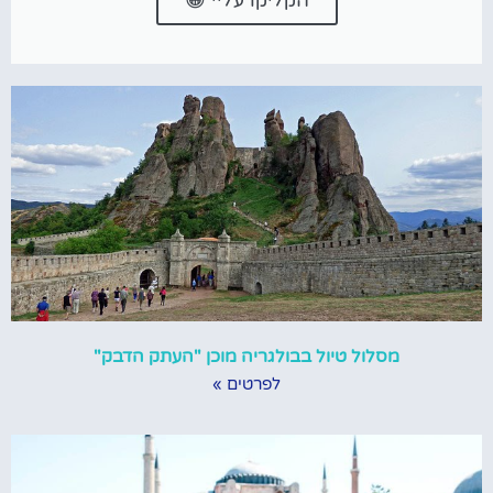
הקליקו עליי 😀
מסלול טיול בבולגריה מוכן "העתק הדבק"
לפרטים »