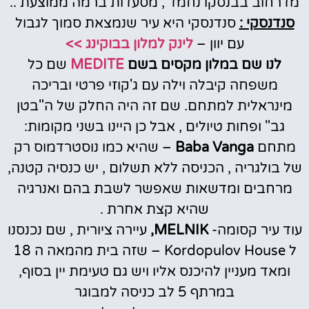
מדרחוב בבנסקו נחמד , מסעדות ברמה ממוצעת ..
סנדנסקי :
סנדנסקי היא עיר שנמצאת סמוך לגבול
עם יוון –
לינק למלון בבוקינג >>
לנו שם במלון מקסים בשם
MEDITE
שם כל
משפחה קיבלה וילה עם ג'קוזי פרטי ובריכה
מינראלית למתחם. שם זה היה החלק של ה"בטן
גב" ופחות טיולים , אבל כן היינו בשני מקומות:
מתחם
Baba Vanga
– שהיא כמו נוסטרדמוס רק
של בולגריה , הכניסה ללא תשלום , יש כנסיה קטנה,
מרחבים ומדשאות שאפשר לשבת בהם ואנרגיה
שהיא קצת אחרת .
עוד עיר קסומה-
MELNIK,
עיירה ציורית , שם נכנסנו
ל Kordopulov House – שזה בית מהמאה ה 18
ומאד מעניין להיכנס אליו ויש גם טעימת יין בסוף,
במרתף 5 לב כניסה למבוגר