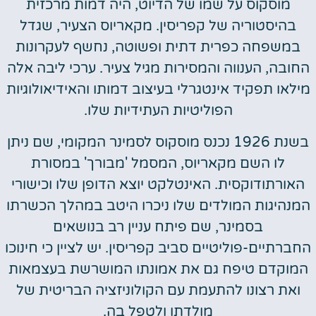
מוסקוס על שמו של הדיוט, היה דמות מרכזית
בהיסטוריה של קפריסין. מקאריוס הצעיר, שגדל
במשפחה כפרית דתית ופשוטה, נחשף לעקרונות
החובה, הענווה והמסירות מגיל צעיר. ערכי ליבה אלה
מילאו תפקיד אינטגרלי בעיצוב דמותו והאידיאולוגיות
הפוליטיות העתידיות שלו.
בשנת 1926 נכנס מוסקוס לסמינר המקומי, שם ניתן
לו השם מקאריוס, המסמל 'מבורך' במסורת
האורתודוקסית. האינטלקט יוצא הדופן שלו וכישורי
המנהיגות המולדים שלו ניכרו היטב במהלך הכשרתו
בסמינר, שם פיתח עניין רב בנושאים
החברתיים-פוליטיים סביב קפריסין. יש לציין כי חינוכו
המוקדם טיפח גם את אמונתו המושרשת בעצמאות
ואת רצונו להתעמת עם הקולוניזציה הבריטית של
מולדתו ולטפל בה.