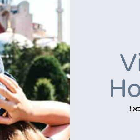
V
Ho
אן!