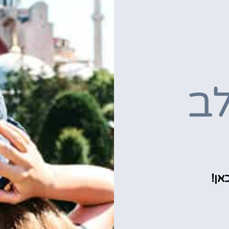
ב
אן!