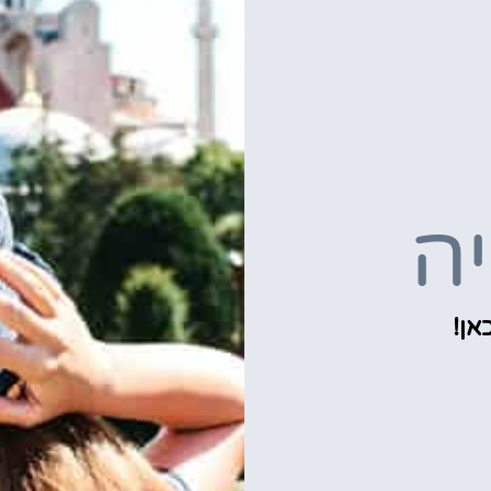
יה
אן!