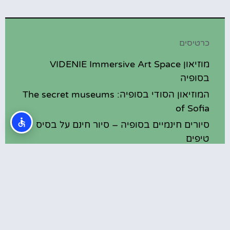
כרטיסים
מוזיאון VIDENIE Immersive Art Space
בסופיה
המוזיאון הסודי בסופיה: The secret museums
of Sofia
סיורים חינמיים בסופיה – סיור חינם על בסיס
טיפים
הר ויטושה (Vitosha Mountain)
מוזיאון האשליות (Museum of illusions)
בסופיה
מסעדות
מסעדות כשרות בסופיה