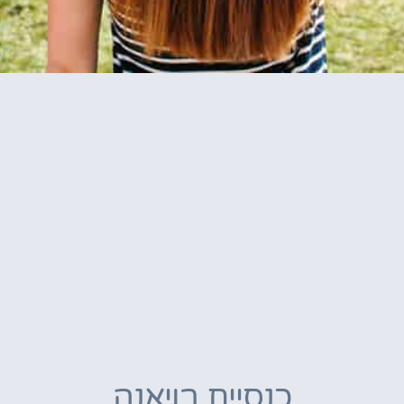
כנסיית בויאנה