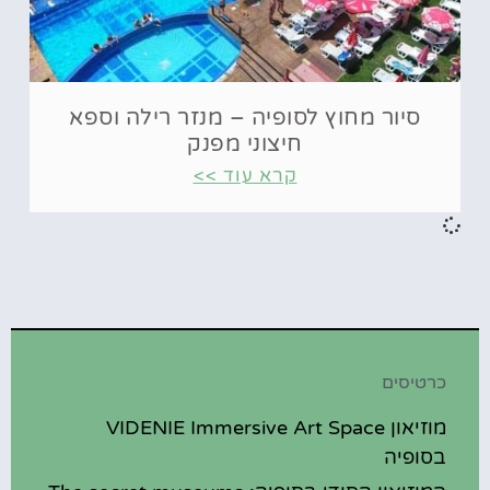
סיור מחוץ לסופיה – מנזר רילה וספא
חיצוני מפנק
קרא עוד >>
כרטיסים
מוזיאון VIDENIE Immersive Art Space
בסופיה