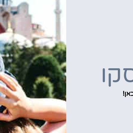
קו
אן!