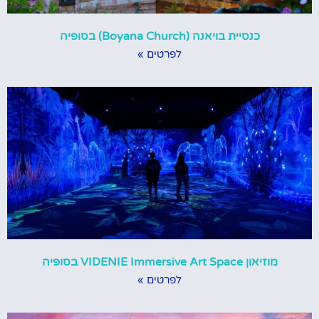
כנסיית בויאנה (Boyana Church) בסופיה
לפרטים »
מוזיאון VIDENIE Immersive Art Space בסופיה
לפרטים »