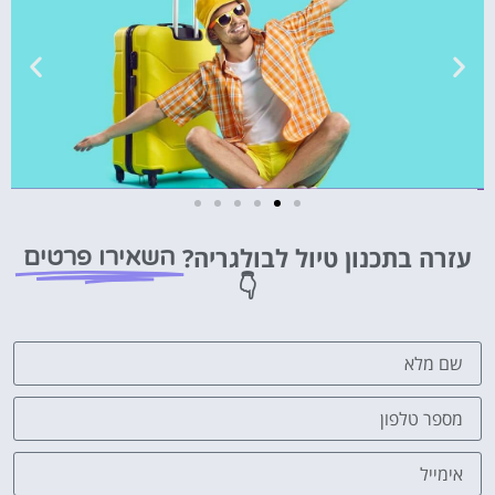
טיסות
עזרה בתכנון טיול לבולגריה?
השאירו פרטים
מציאת
👇
טיסה זולה?
לחצו
פה!