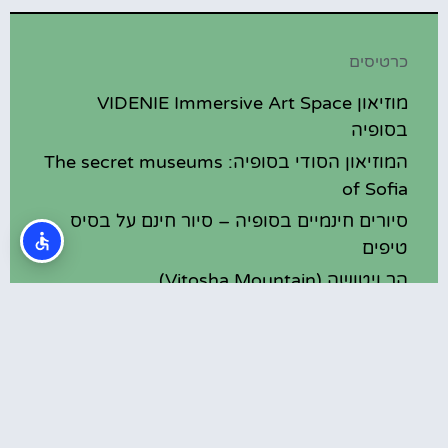
כרטיסים
מוזיאון VIDENIE Immersive Art Space
בסופיה
המוזיאון הסודי בסופיה: The secret museums
of Sofia
סיורים חינמיים בסופיה – סיור חינם על בסיס
טיפים
הר ויטושה (Vitosha Mountain)
מוזיאון האשליות (Museum of illusions)
בסופיה
מסעדות
מסעדות כשרות בסופיה