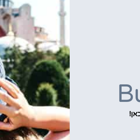
B
אן!