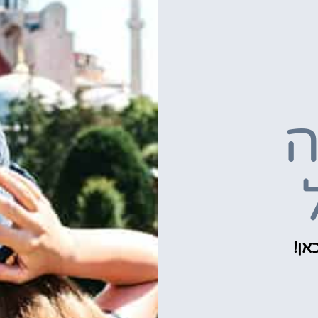
ה
אן!