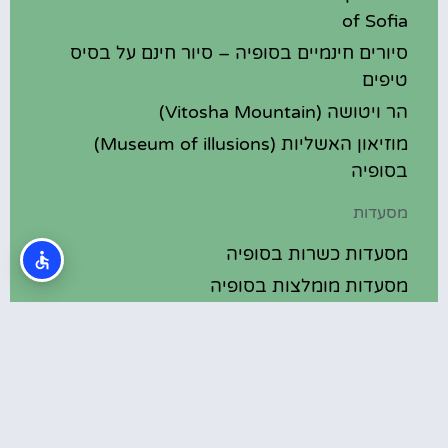
of Sofia
סיורים חינמיים בסופיה – סיור חינם על בסיס
טיפים
הר ויטושה (Vitosha Mountain)
מוזיאון האשליות (Museum of illusions)
בסופיה
מסעדות
מסעדות כשרות בסופיה
מסעדות מומלצות בסופיה
אוכל בסופיה בולגריה
מלונות מומלצים
מלונות בסופיה בולגריה
מלונות 5 כוכבים בסופיה בולגריה