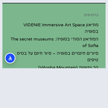
כרטיסים
מוזיאון VIDENIE Immersive Art Space
בסופיה
המוזיאון הסודי בסופיה: The secret museums
of Sofia
סיורים חינמיים בסופיה – סיור חינם על בסיס
טיפים
הר ויטושה (Vitosha Mountain)
מוזיאון האשליות (Museum of illusions)
בסופיה
מסעדות
מסעדות כשרות בסופיה