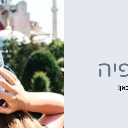
יה
אן!