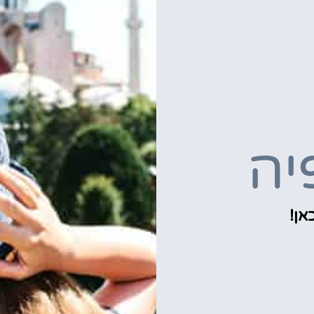
יה
אן!