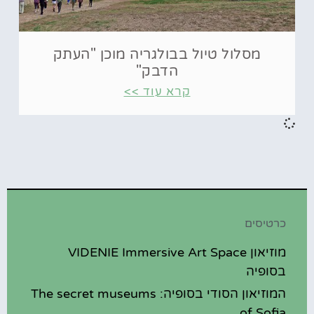
מסלול טיול בבולגריה מוכן "העתק
הדבק"
קרא עוד >>
כרטיסים
מוזיאון VIDENIE Immersive Art Space
בסופיה
המוזיאון הסודי בסופיה: The secret museums
of Sofia