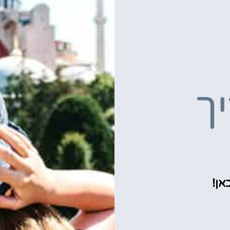
ך
אן!