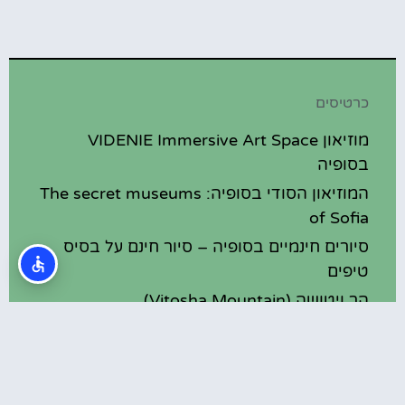
כרטיסים
מוזיאון VIDENIE Immersive Art Space
בסופיה
המוזיאון הסודי בסופיה: The secret museums
of Sofia
סיורים חינמיים בסופיה – סיור חינם על בסיס
טיפים
הר ויטושה (Vitosha Mountain)
מוזיאון האשליות (Museum of illusions)
בסופיה
מסעדות