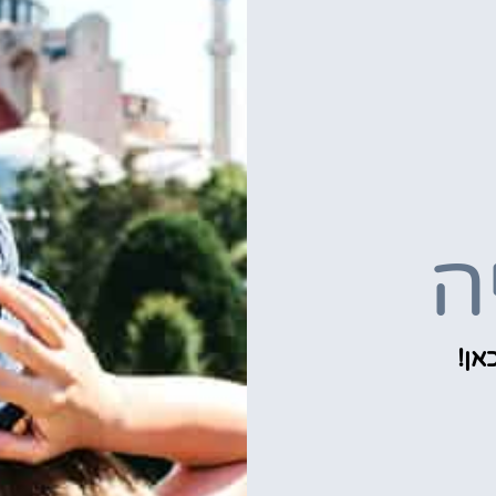
ה
אן!