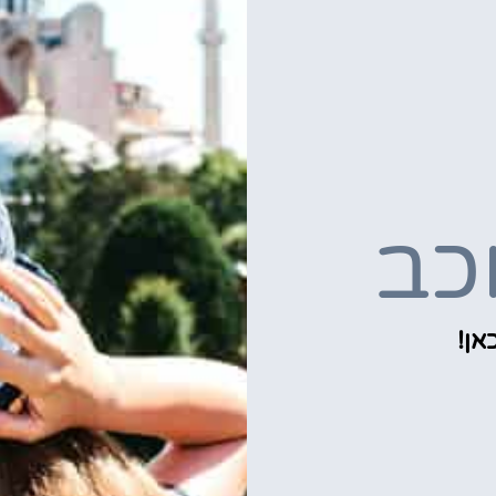
וכב
אן!