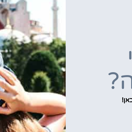
ה?
אן!