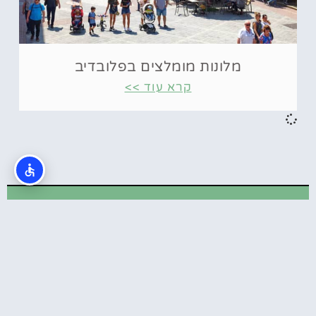
מלונות מומלצים בפלובדיב
קרא עוד >>
כרטיסים
מוזיאון VIDENIE Immersive Art Space
בסופיה
המוזיאון הסודי בסופיה: The secret museums
of Sofia