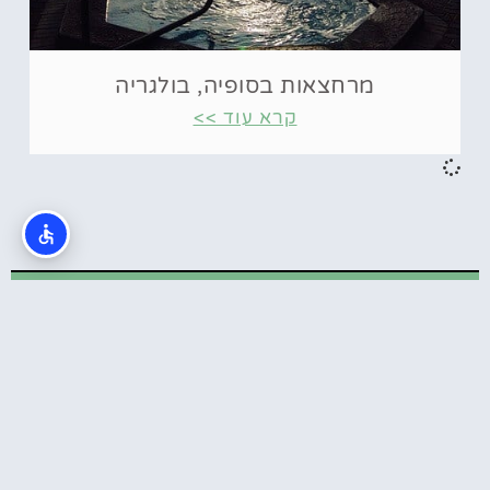
מרחצאות בסופיה, בולגריה
קרא עוד >>
כרטיסים
מוזיאון VIDENIE Immersive Art Space
בסופיה
המוזיאון הסודי בסופיה: The secret museums
of Sofia