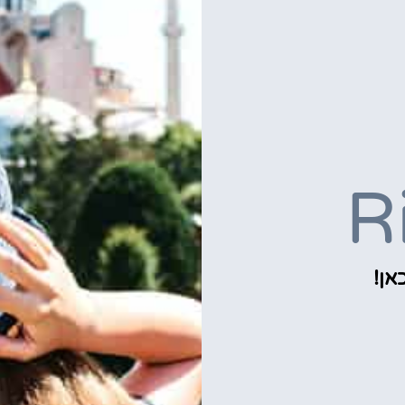
R
אן!