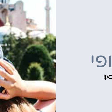
פי
אן!