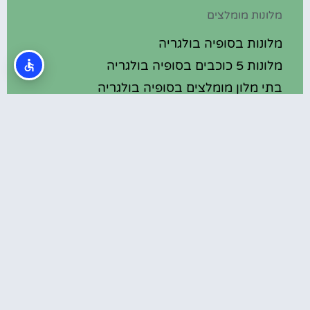
מלונות מומלצים
מלונות בסופיה בולגריה
מלונות 5 כוכבים בסופיה בולגריה
בתי מלון מומלצים בסופיה בולגריה
מלונות ספא בסופיה בולגריה
טיול יום היוצא מסופיה – מנזר רילה
המלצות
קופריבשטיצה לינה – מלונות מומלצים
סופיה- סיור מודרך בין סודות העיר
הכנסייה הרוסית (Saint Nikolas Russian
Church) בסופיה
שדרות ויטושה (Vitosha Boulevard) בסופיה –
מדרחוב תוסס