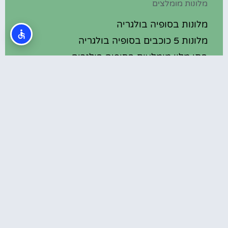
מלונות מומלצים
מלונות בסופיה בולגריה
מלונות 5 כוכבים בסופיה בולגריה
בתי מלון מומלצים בסופיה בולגריה
מלונות ספא בסופיה בולגריה
טיול יום היוצא מסופיה – מנזר רילה
המלצות
חורבות סרדיקה (Serdica Ruins) בסופיה
סופיה- סיור מודרך בין סודות העיר
כנסיית בויאנה (Boyana Church) בסופיה
טיול משפחתי בבולגריה – המלצות, מסלולים
ואתרי תיירות
הר ויטושה (Vitosha Mountain)