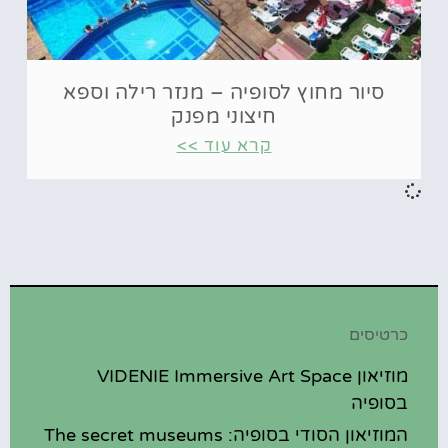
סיור מחוץ לסופיה – מנזר רילה וספא
חיצוני מפנק
קרא עוד >>
כרטיסים
מוזיאון VIDENIE Immersive Art Space
בסופיה
המוזיאון הסודי בסופיה: The secret museums