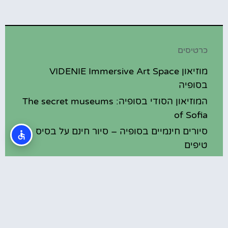
כרטיסים
מוזיאון VIDENIE Immersive Art Space
בסופיה
המוזיאון הסודי בסופיה: The secret museums
of Sofia
סיורים חינמיים בסופיה – סיור חינם על בסיס
טיפים
הר ויטושה (Vitosha Mountain)
מוזיאון האשליות (Museum of illusions)
בסופיה
מסעדות