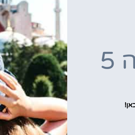
מלונות בסופיה 5
אן!