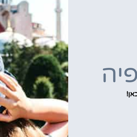
פיה
אן!