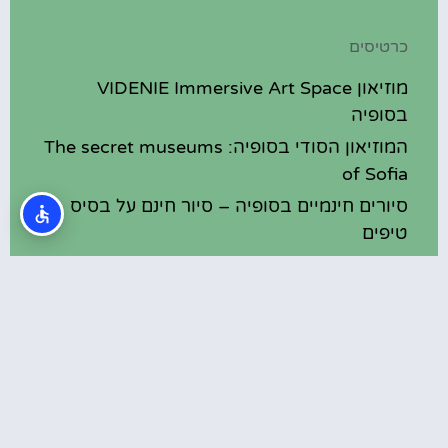
כרטיסים
מוזיאון VIDENIE Immersive Art Space
בסופיה
המוזיאון הסודי בסופיה: The secret museums
of Sofia
סיורים חינמיים בסופיה – סיור חינם על בסיס
טיפים
הר ויטושה (Vitosha Mountain)
מוזיאון האשליות (Museum of illusions)
בסופיה
מסעדות
מסעדות כשרות בסופיה
מסעדות מומלצות בסופיה