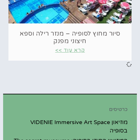
סיור מחוץ לסופיה – מנזר רילה וספא
חיצוני מפנק
קרא עוד >>
כרטיסים
מוזיאון VIDENIE Immersive Art Space
בסופיה