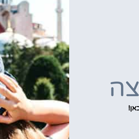
צה
אן!