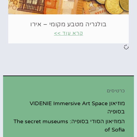
בולגריה מטבע מקומי – אירו
קרא עוד >>
כרטיסים
מוזיאון VIDENIE Immersive Art Space
בסופיה
המוזיאון הסודי בסופיה: The secret museums
of Sofia