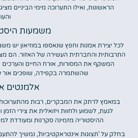
הראשונות, ואילו התערוכה מימי הביניים מ
והעו
משמעות היסטו
לכל יצירת אמנות וחפץ שנאספו במוזיאון יש מ
התרבותית והחברתית העשירה של האזור. הם מציע
המשקף את המסורות, אורח החיים והערכים 
שהשתמרה בקפידה, שופכים אור ע
אלמנטים אי
במאמץ לרתק את המבקרים, רבות מהתערוכות במ
לגעת, לשמוע ולחוות ויזואלית את צירי הזמן
ההיסטוריה מזמינה סקרנות ומעודדת למ
בחלק על 'תצוגות אינטראקטיביות', נמשיך להתעמ