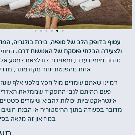
עטוף בדופק הלב של סופיה, בירת בולגריה, המוז
טיסות
ולצעידה הבלתי פוסקת של האנושות דרכו.
המוזיא
סודות מימים עברו, ומאפשר לנו לצאת למסע אל מ
מציאת
אחת מהפנטת יותר מקודמתה, מדריך
טיסה זולה?
דמיינו שאתם עומדים מול חפץ מלפני אלף שנה
לחצו
פה!
פעם תהיתם לגבי התפקיד שממלאת האדריכלו
אינטראקטיביות יכולות להביא שיעורים סטטיים
מדובר בסעודה בתוך ההיסטוריה או הבנת חשיבו
במוזיאון זה מלאה בסי
תער