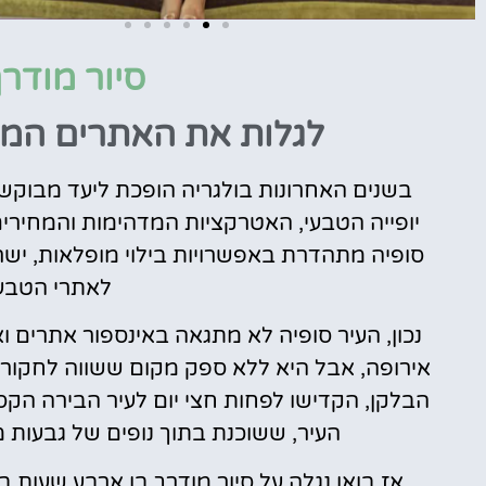
סיור מודרך
טיסות
לגלות את האתרים המר
מציאת
טיסה זולה?
בשנים האחרונות בולגריה הופכת ליעד מבוקש
לחצו
פה!
יופייה הטבעי, האטרקציות המדהימות והמחירי
סופיה מתהדרת באפשרויות בילוי מופלאות, ישר
לאתרי הטבע 
נכון, העיר סופיה לא מתגאה באינספור אתרים 
אירופה, אבל היא ללא ספק מקום ששווה לחקור
הבלקן, הקדישו לפחות חצי יום לעיר הבירה הקס
העיר, ששוכנת בתוך נופים של גבעות מור
אז בואו נגלה על סיור מודרך בן ארבע שעות