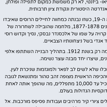
או- ביזנטי, לא רק משמשת כמקום לתפילה ופולחן,
דרטה היסטורית ונקודת ציון תרבותית.
בנייתה של הקתדרלה החלה בשנת בסוף המאה ה-19, כשזו נבנתה כמחווה לחיילים הרוסים שאיבדו
את חייהם במהלך מלחמת רוסיה-טורקיה בשנים 1877-1878, מלחמה שהובילה לשחרורה של
רויה על שמו של אלכסנדר נבסקי, נסיך וקדוש רוסי
בנייתה של הכנסייה החלה בשנת 1882 והושלמה רק בשנת 1912. בתהליך הבנייה השתתפו אלפי
נים, שיצרו יחד מבנה עוצר נשימה.
 שלא לשים לב לפאר ולמוגזמות שניכרת לעין.
כיפה הראשית מצופה זהב טהור ומתנשאת לגובה
של 45 מטרים. הקתדרלה העצומה מיועדת להכיל עד 10,000 מתפללים, מה שהופך אותה לאחת
קסיות הגדולות בעולם.
ם ציורי קיר מרהיבים ועבודות פסיפס מורכבות. אל