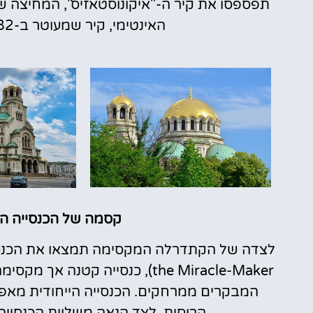
תפספסו את קיר ה-"איקונוסטאזיס", המחיצה שמ
האינטימי, קיר שמעוטר ב-82 סצנות דתיות צבעוניות ומיוחדות.
קסמה של הכנסייה הרוסית (hurch
the Miracle-Maker), כנסייה קט
המבקרים ממרחקים. הכנסייה הייחודית מאפ