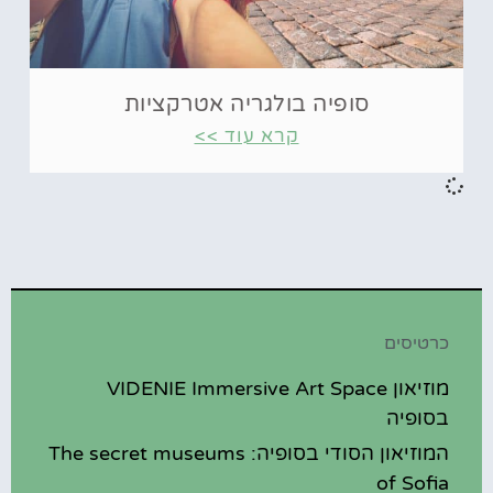
סופיה בולגריה אטרקציות
קרא עוד >>
כרטיסים
מוזיאון VIDENIE Immersive Art Space
בסופיה
המוזיאון הסודי בסופיה: The secret museums
of Sofia